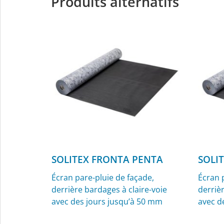
Produits alternatifs
Manchettes pour câbles,
Manche
Ø 4,8 à 12 mm, pour l’intérieur et
l’intér
l’extérieur
SOLITEX FRONTA PENTA
SOLI
Écran pare-pluie de façade,
Écran 
derrière bardages à claire-voie
derrièr
avec des jours jusqu’à 50 mm
avec d