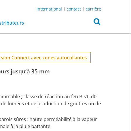
international
|
contact
|
carrière
stributeurs
sion Connect avec zones autocollantes
jours jusqu’à 35 mm
lammable ; classe de réaction au feu B‑s1, d0
 de fumées et de production de gouttes ou de
parois sûres : haute perméabilité à la vapeur
ale à la pluie battante