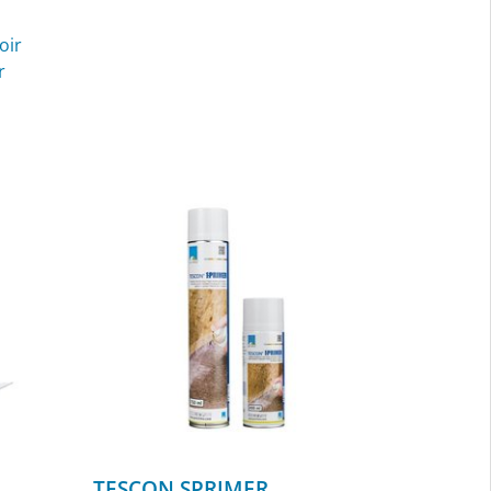
oir
r
TESCON SPRIMER