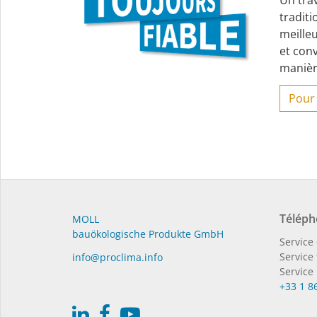
Un trav
traditi
meilleu
et conv
manière
Pour 
Téléph
MOLL
bauöko­lo­gi­sche Pro­duk­te GmbH
Service 
Service
in­fo@procli­ma.info
Service
+33 1 8