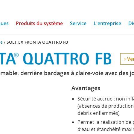
ques
Produits du système
Service
L'entreprise
Di
re
/
SOLITEX FRONTA QUATTRO FB
Ver
mable, derrière bardages à claire-voie avec des 
Avantages
Sécurité accrue : non inf
(absences de production
débris enflammés)
Permet la réalisation de 
d’eau et étanchéité maxim