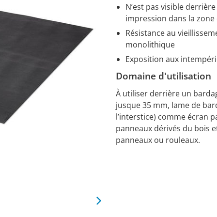
N’est pas visible derrière
impression dans la zon
Résistance au vieillisse
monolithique
Exposition aux intempér
Domaine d'utilisation
À utiliser derrière un bardag
jusque 35 mm, lame de bard
l’interstice) comme écran pa
panneaux dérivés du bois et
panneaux ou rouleaux.