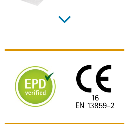
SOLITEX FRONTA
WA
Écran pare-pluie de
façade