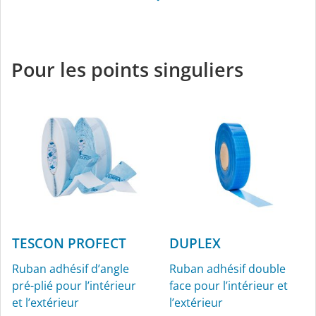
TESCON PENTA
Ruban adhésif tout
usage noir pour
Pour les points singuliers
l’intérieur et l’extérieur
TESCON PROFECT
DUPLEX
Ruban adhésif d’angle
Ruban adhésif double
pré-plié pour l’intérieur
face pour l’intérieur et
et l’extérieur
l’extérieur