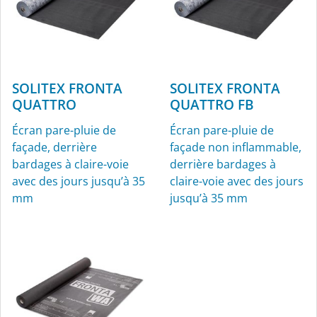
SOLITEX FRONTA
SOLITEX FRONTA
QUATTRO
QUATTRO FB
Écran pare-pluie de
Écran pare-pluie de
KAFLEX
ROFLEX
façade, derrière
façade non inflammable,
bardages à claire-voie
derrière bardages à
Manchettes pour câbles,
Manchettes pour
avec des jours jusqu’à 35
claire-voie avec des jours
Ø 4,8 à 12 mm, pour
conduits pour l’intérieur
mm
jusqu’à 35 mm
l’intérieur et l’extérieur
et l’extérieur