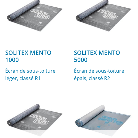
SOLITEX MENTO
SOLITEX MENTO
ROFLEX
ROFLEX exto
1000
5000
Manchettes pour
Manchette pour conduit
Écran de sous-toiture
Écran de sous-toiture
conduits pour l’intérieur
d‘aération
léger, classé R1
épais, classé R2
et l’extérieur