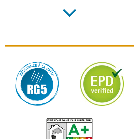
SOLITEX MENTO
SOLITEX QUANTHO
PLUS
3000 connect
Écran de sous-toiture
Écran de sous-toiture
avec armature, classé R3
avec zones autocollantes
étanches à l’eau, classé
R2