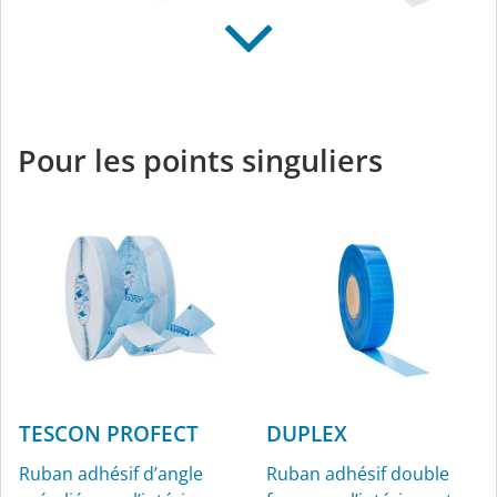
TESCON VANA
TESCON NAIDECK
Ruban adhésif tout
Taquet d’étanchéité sous
usage pour l’intérieur et
forme de ruban adhésif
Pour les points singuliers
l’extérieur
double face
TESCON PROFECT
DUPLEX
Ruban adhésif d’angle
Ruban adhésif double