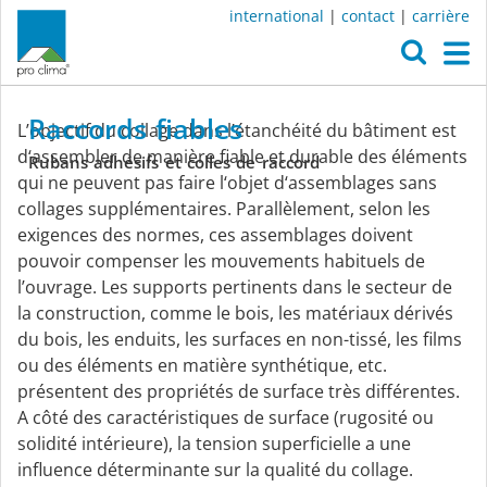
international
|
contact
|
carrière
O
M
Raccords
Raccords
fiables
L’objectif du collage dans l’étanchéité du bâtiment est
fiables
d‘assembler de manière fiable et durable des éléments
Rubans
adhésifs
et
colles
de
raccord
qui ne peuvent pas faire l‘objet d‘assemblages sans
collages supplémentaires. Parallèlement, selon les
exigences des normes, ces assemblages doivent
pouvoir compenser les mouvements habituels de
l’ouvrage. Les supports pertinents dans le secteur de
la construction, comme le bois, les matériaux dérivés
du bois, les enduits, les surfaces en non-tissé, les films
ou des éléments en matière synthétique, etc.
présentent des propriétés de surface très différentes.
A côté des caractéristiques de surface (rugosité ou
solidité intérieure), la tension superficielle a une
influence déterminante sur la qualité du collage.