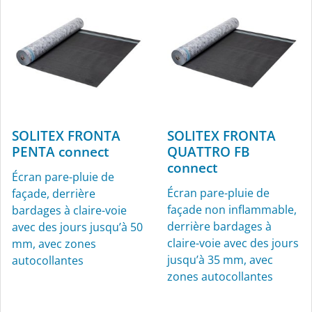
l'extérieur
SOLITEX FRONTA
SOLITEX FRONTA
PENTA connect
QUATTRO FB
connect
Écran pare-pluie de
KAFLEX
ROFLEX
Écran pare-pluie de
façade, derrière
façade non inflammable,
bardages à claire-voie
Manchettes pour câbles,
Manchettes pour
derrière bardages à
avec des jours jusqu’à 50
Ø 4,8 à 12 mm, pour
conduits pour l’intérieur
claire-voie avec des jours
mm, avec zones
l’intérieur et l’extérieur
et l’extérieur
jusqu’à 35 mm, avec
autocollantes
zones autocollantes