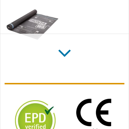
SOLITEX FRONTA
WA connect
Écran pare-pluie de
façade avec zones
autocollantes