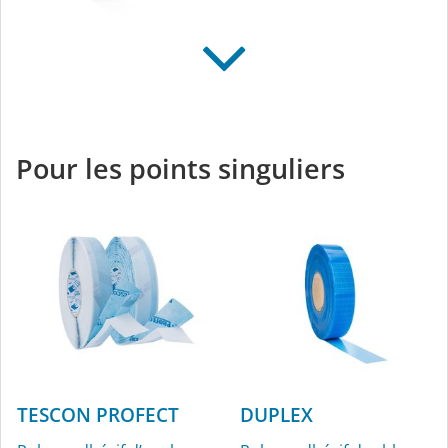
TESCON PENTA
Ruban adhésif tout
usage noir pour
Pour les points singuliers
l’intérieur et l’extérieur
TESCON PROFECT
DUPLEX