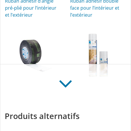
Ruban adhésif d’angle
Ruban adhésif double
pré-plié pour l’intérieur
face pour l’intérieur et
et l’extérieur
l’extérieur
CONTEGA SOLIDO
TESCON SPRIMER
IQ
Sous-couche
Ruban adhésif de
pulvérisable pour
Produits alternatifs
raccord intelligent pour
l’intérieur et l’extérieur
menuiseries / enduit,
pour l'intérieur et