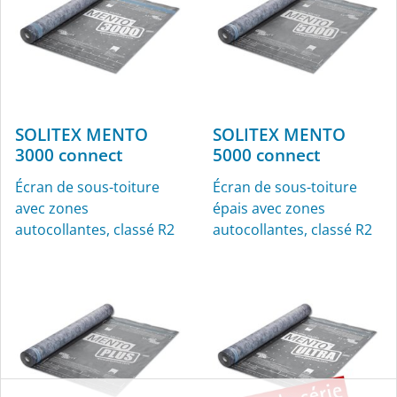
SOLITEX MENTO
SOLITEX MENTO
ROFLEX
ROFLEX exto
3000 connect
5000 connect
Manchettes pour
Manchette pour conduit
Écran de sous-toiture
Écran de sous-toiture
conduits pour l’intérieur
d‘aération
avec zones
épais avec zones
et l’extérieur
autocollantes, classé R2
autocollantes, classé R2