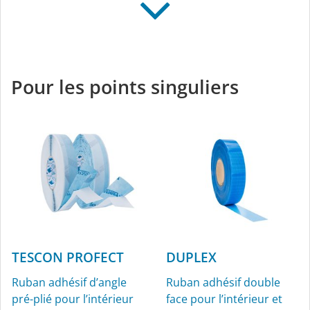
TESCON VANA
TESCON NAIDECK
Ruban adhésif tout
Taquet d’étanchéité sous
usage pour l’intérieur et
forme de ruban adhésif
Pour les points singuliers
l’extérieur
double face
TESCON PROFECT
DUPLEX
Ruban adhésif d’angle
Ruban adhésif double
pré-plié pour l’intérieur
face pour l’intérieur et