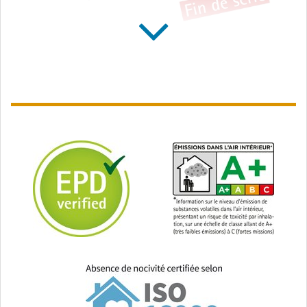
SOLITEX MENTO
SOLITEX MENTO
PLUS connect
ULTRA connect
Écran de sous-toiture
Écran de sous-toiture
avec armature et zones
hautement résistant à la
autocollantes, classé R3
traction avec armature
et zones autocollantes,
classé R3