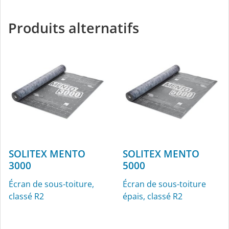
Sous-couche
Manchettes pour câbles,
pulvérisable pour
Ø 4,8 à 12 mm, pour
Produits alternatifs
l’intérieur et l’extérieur
l’intérieur et l’extérieur
SOLITEX MENTO
SOLITEX MENTO
ROFLEX
ROFLEX exto
3000
5000
Manchettes pour
Manchette pour conduit
Écran de sous-toiture,
Écran de sous-toiture
conduits pour l’intérieur
d‘aération
classé R2
épais, classé R2
et l’extérieur