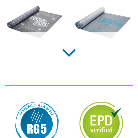
SOLITEX MENTO
SOLITEX QUANTHO
PLUS
3000 connect
Écran de sous-toiture
Écran de sous-toiture
avec armature, classé R3
avec zones autocollantes
étanches à l’eau,
classé R2